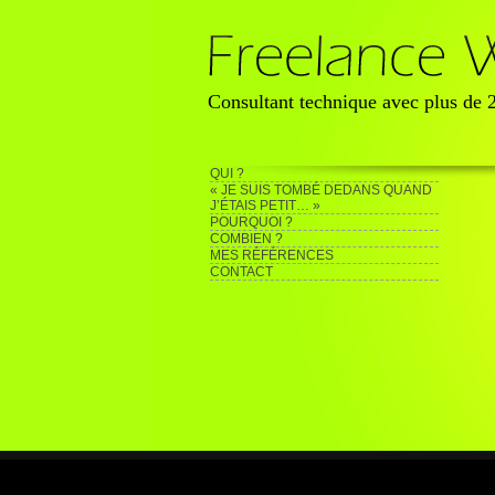
Consultant technique avec plus de
QUI ?
« JE SUIS TOMBÉ DEDANS QUAND
J’ÉTAIS PETIT… »
POURQUOI ?
COMBIEN ?
MES RÉFÉRENCES
CONTACT