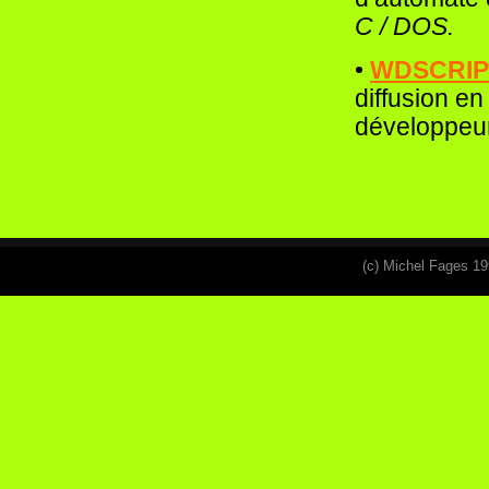
C / DOS.
•
WDSCRI
diffusion e
développeu
(c) Michel Fages 