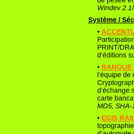
Windev 2.1/
Système / Sécu
•
ACCENT
Participati
PRINT/DRAW
d’éditions 
•
BANQUE 
l’équipe de
Cryptographi
d’échange s
carte banca
MD5, SHA-1
•
EGIS RAI
topographie.
d’automate 