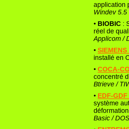
application 
Windev 5.5
•
BIOBIC
: 
réel de qual
Applicom / 
•
SIEMENS
installé en 
•
COCA-C
concentré 
Btrieve / TI
•
EDF-GDF
système aut
déformation
Basic / DOS