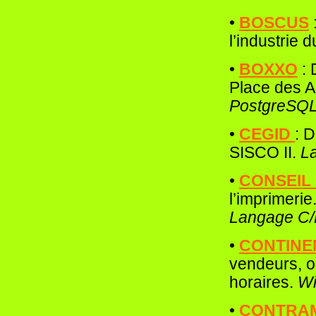
•
B
OSCUS
l’industrie d
•
BOXXO
: 
Place des A
PostgreSQL
•
CEGID
: 
SISCO II.
L
•
CONSEIL 
l’imprimerie
Langage C
•
CONTINE
vendeurs, o
horaires.
Wi
•
CONTRA