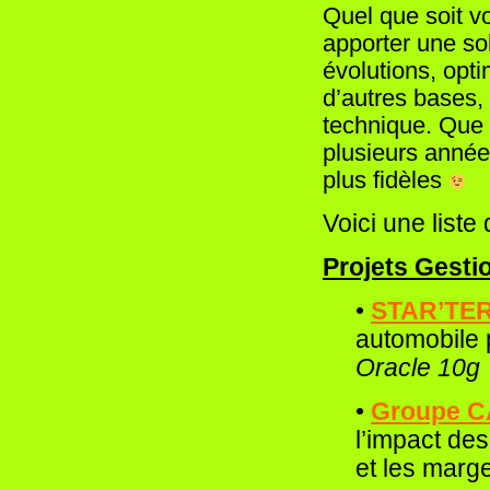
Quel que soit v
apporter une so
évolutions, opt
d’autres bases,
technique. Que
plusieurs années
plus fidèles
Voici une liste 
Projets Gesti
•
STAR’TE
automobile 
Oracle 10g
•
Groupe 
l’impact de
et les marg