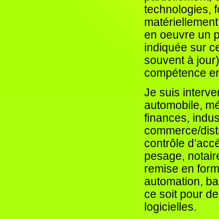
technologies, 
matériellement 
en oeuvre un p
indiquée sur c
souvent à jour)
compétence en 
Je suis interv
automobile, méd
finances, indu
commerce/distri
contrôle d’accè
pesage, notair
remise en form
automation, ban
ce soit pour de
logicielles.