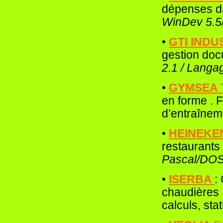
dépenses da
WinDev 5.5/
•
GTI INDU
gestion doc
2.1 / Langa
•
GYMSEA 
en forme . 
d’entraînem
•
HEINEK
restaurant
Pascal/DOS/
•
ISERBA
:
chaudières :
calculs, sta