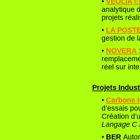
•
VEOLIA
E
analytique 
projets réal
•
LA POST
gestion de la
•
NOVERA
remplacemen
réel sur int
Projets Indust
•
Carbone I
d’essais po
Création d’
Langage C /
•
BER
Autom