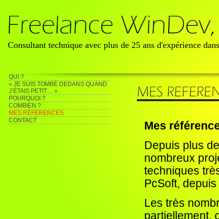
Consultant technique avec plus de 25 ans d'expérience da
QUI ?
« JE SUIS TOMBÉ DEDANS QUAND
J’ÉTAIS PETIT… »
POURQUOI ?
COMBIEN ?
MES RÉFÉRENCES
CONTACT
Mes référenc
Depuis plus de 
nombreux proje
techniques très
PcSoft, depuis 
Les très nombre
partiellement, 