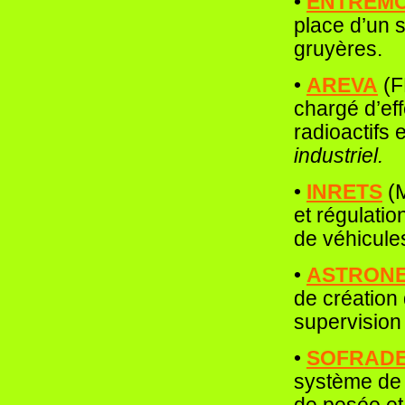
•
ENTREM
place d’un
gruyères.
•
AREVA
(F
chargé d’ef
radioactifs 
industriel.
•
INRETS
(M
et régulatio
de véhicule
•
ASTRON
de création 
supervision
•
SOFRAD
système de 
de pesée et