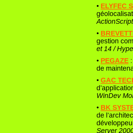
•
ELYFEC 
géolocalisa
ActionScrip
•
BREVETT
gestion co
et 14 / Hyp
•
PEGAZE
de mainten
•
G
AC TE
d’applicatio
WinDev Mob
•
B
K SYST
de l’archite
développeu
Server 2000